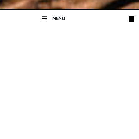
MENÜ
MUSIKTHEATER
Rigoletto
MELODRAMMA IN DREI AKTEN
Musik von Giuseppe Verdi
Text von Francesco Maria Piave
Nach LE ROI S’AMUSE von Victor Hugo
In italienischer Sprache mit deutschen Übertiteln
14+
Dauer: ca. 2 Stunden 15 Minuten | eine Pause
Zu allen Vorstellungen (außer der Premiere) findet 30
Minuten vor Beginn eine Einführung statt.
Content Notes