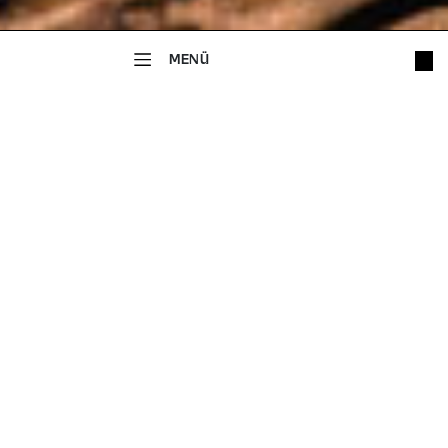
MENÜ
MUSIKTHEATER
Rigoletto
MELODRAMMA IN DREI AKTEN
Musik von Giuseppe Verdi
Text von Francesco Maria Piave
Nach LE ROI S’AMUSE von Victor Hugo
In italienischer Sprache mit deutschen Übertiteln
14+
Dauer: ca. 2 Stunden 15 Minuten | eine Pause
Zu allen Vorstellungen (außer der Premiere) findet 30
Minuten vor Beginn eine Einführung statt.
Content Notes