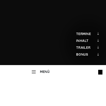
TERMINE
INHALT
TRAILER
BONUS
MENÜ
MUSIKTHEATER
Polnische Hochzeit
OPERETTE IN DREI AKTEN UND EINEM PROLOG
Musik von Joseph Beer