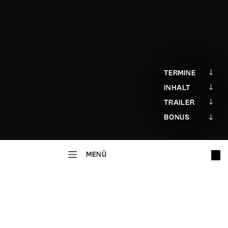
TERMINE
INHALT
TRAILER
BONUS
MENÜ
MUSIKTHEATER
Polnische Hochzeit
OPERETTE IN DREI AKTEN UND EINEM PROLOG
Musik von Joseph Beer