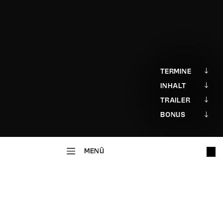
TERMINE
INHALT
TRAILER
BONUS
MENÜ
MUSIKTHEATER
Polnische Hochzeit
OPERETTE IN DREI AKTEN UND EINEM PROLOG
Musik von Joseph Beer