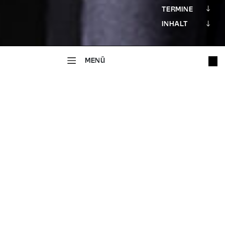
TERMINE
INHALT
MENÜ
JUNGES THEATER
Jenseits der
blauen Grenze
SCHAUSPIEL NACH DEM ROMAN VON DORIT
LINKE
Fassung von Julia Korrek
14+
Wir bieten grundsätzlich gerne Nachgespräche an. Bei
Interesse melden Sie sich
unter vermittlung@theaterregensburg.de.