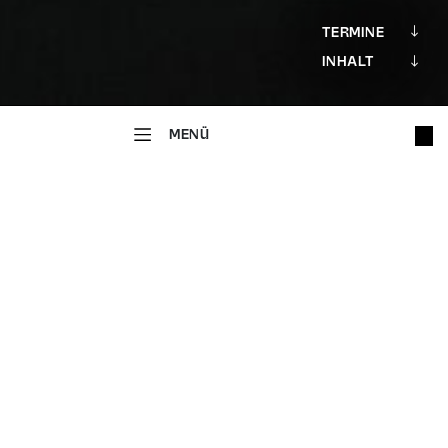
TERMINE
INHALT
MENÜ
SONDERVERANSTALTUNG
Stefanie
Sargnagel liest
OKTOBERFEST UND OPERNBALL
In der Reihe
GRO
ß
E NAMEN – GRO
ß
E TEXTE
In Kooperation mit Bücher Pustet
Stefanie Sargnagel schreibt radikal subjektiv und